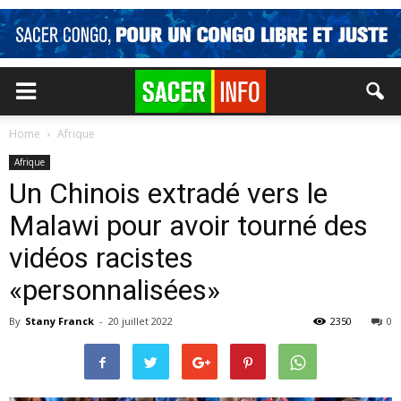
Home
Afrique
Afrique
Un Chinois extradé vers le
Malawi pour avoir tourné des
vidéos racistes
«personnalisées»
By
Stany Franck
-
20 juillet 2022
2350
0