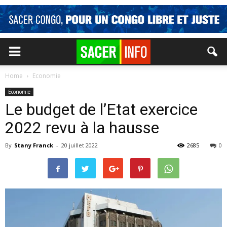
Home
Economie
Economie
Le budget de l’Etat exercice
2022 revu à la hausse
By
Stany Franck
-
20 juillet 2022
2685
0