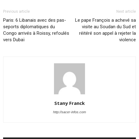
Previous article
Next article
Pa­ris: 6 Li­ba­nais avec des pas­
Le pape François a achevé sa
se­ports di­plo­ma­tiques du
visite au Soudan du Sud et
Congo ar­ri­vés à Roissy, re­fou­lés
réitéré son appel à rejeter la
vers Du­baï
violence
Stany Franck
http://sacer-infos.com