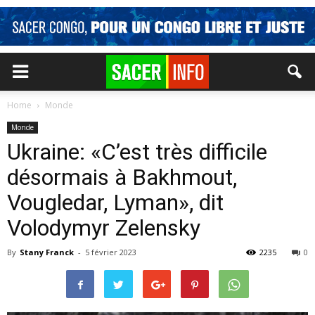
Home
Monde
Monde
Ukraine: «C’est très difficile
désormais à Bakhmout,
Vougledar, Lyman», dit
Volodymyr Zelensky
By
Stany Franck
-
5 février 2023
2235
0