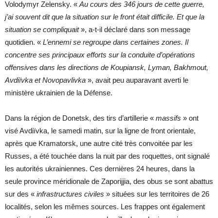
Volodymyr Zelensky. «
Au cours des 346 jours de cette guerre,
j’ai souvent dit que la situation sur le front était difficile. Et que la
situation se compliquait
», a-t-il déclaré dans son message
quotidien. «
L’ennemi se regroupe dans certaines zones. Il
concentre ses principaux efforts sur la conduite d’opérations
offensives dans les directions de Koupiansk, Lyman, Bakhmout,
Avdiïvka et Novopavlivka
», avait peu auparavant averti le
ministère ukrainien de la Défense.
Dans la région de Donetsk, des tirs d’artillerie «
massifs
» ont
visé Avdiïvka, le samedi matin, sur la ligne de front orientale,
après que Kramatorsk, une autre cité très convoitée par les
Russes, a été touchée dans la nuit par des roquettes, ont signalé
les autorités ukrainiennes. Ces dernières 24 heures, dans la
seule province méridionale de Zaporijjia, des obus se sont abattus
sur des «
infrastructures civiles
» situées sur les territoires de 26
localités, selon les mêmes sources. Les frappes ont également