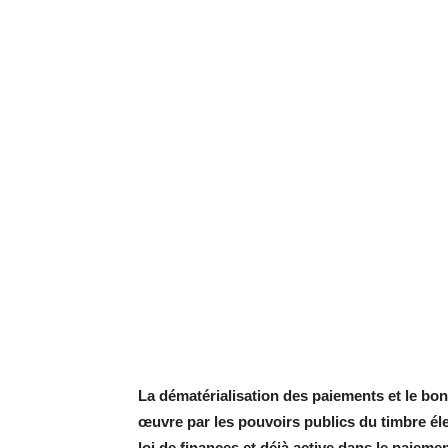
La dématérialisation des paiements et le bon 
œuvre par les pouvoirs publics du timbre éle
loi de finances et déjà active dans le paieme