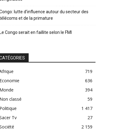
Congo: lutte d’influence autour du secteur des
télécoms et de la primature
Le Congo serait en faillite selon le FMI
CATÉGORIES
Afrique
719
Economie
636
Monde
394
Non classé
59
Politique
1 417
Sacer Tv
27
Société
2 159