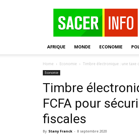
SACER
AFRIQUE
MONDE
ECONOMIE
POL
Home
Economie
Timbre électronique : une taxe d
Economie
Timbre électroni
FCFA pour sécuri
fiscales
By
Stany Franck
-
8 septembre 2020