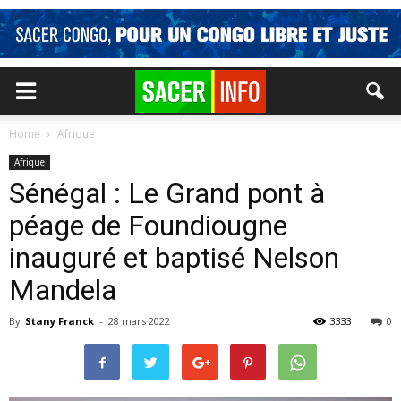
Home
Afrique
Afrique
Sénégal : Le Grand pont à
péage de Foundiougne
inauguré et baptisé Nelson
Mandela
By
Stany Franck
-
28 mars 2022
3333
0