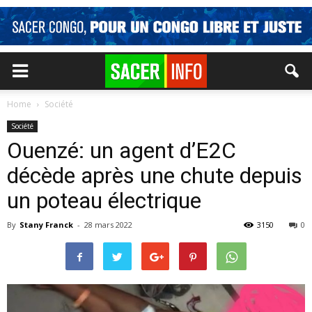
Home
Société
Société
Ouenzé: un agent d’E2C
décède après une chute depuis
un poteau électrique
By
Stany Franck
-
28 mars 2022
3150
0