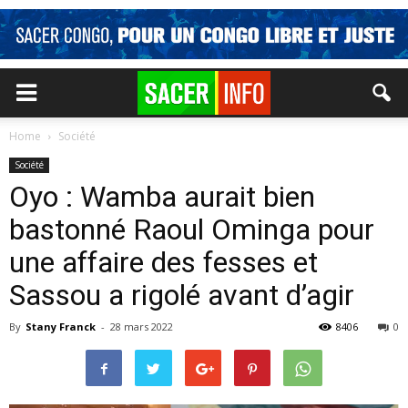
Home
Société
Société
Oyo : Wamba aurait bien
bastonné Raoul Ominga pour
une affaire des fesses et
Sassou a rigolé avant d’agir
By
Stany Franck
-
28 mars 2022
8406
0