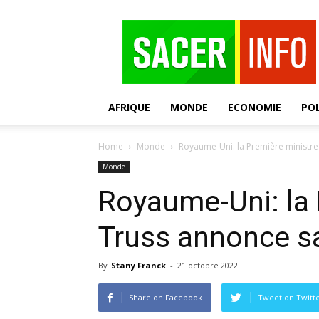
SACER
AFRIQUE
MONDE
ECONOMIE
POL
Home
Monde
Royaume-Uni: la Première ministre
Monde
Royaume-Uni: la 
Truss annonce s
By
Stany Franck
-
21 octobre 2022
Share on Facebook
Tweet on Twitt