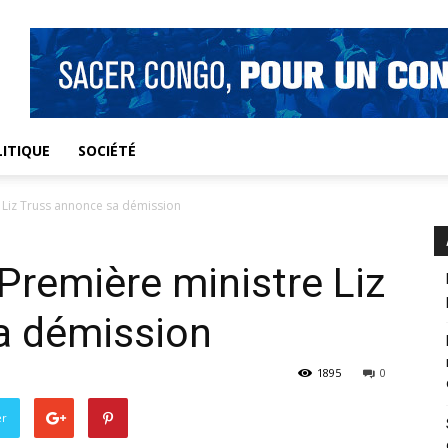
ITIQUE
SOCIÉTÉ
 Liz Truss annonce sa démission
Première ministre Liz
a démission
1895
0
er