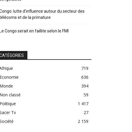
Congo: lutte d’influence autour du secteur des
télécoms et de la primature
Le Congo serait en faillite selon le FMI
CATÉGORIES
Afrique
719
Economie
636
Monde
394
Non classé
59
Politique
1 417
Sacer Tv
27
Société
2 159