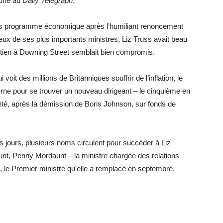
bune au
Daily Telegraph
.
ans programme économique après l’humiliant renoncement
eux de ses plus importants ministres, Liz Truss avait beau
intien à Downing Street semblait bien compromis.
voit des millions de Britanniques souffrir de l’inflation, le
erne pour se trouver un nouveau dirigeant – le cinquième en
 été, après la démission de Boris Johnson, sur fonds de
s jours, plusieurs noms circulent pour succéder à Liz
t, Penny Mordaunt – la ministre chargée des relations
 le Premier ministre qu’elle a remplacé en septembre.