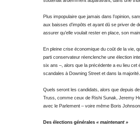
soutenait ardemment auparavant, dans une tri
Plus impopulaire que jamais dans l’opinion, s
aux baisses d’impôts et ayant dû se priver de d
assurer qu’elle voulait rester en place, son ma
En pleine crise économique du coût de la vie, qui 
parti conservateur réenclenche une élection int
six ans –, alors que la précédente a eu lieu cet
scandales à Downing Street et dans la majorité.
Quels seront les candidats, alors que depuis de
Truss, comme ceux de Rishi Sunak, Jeremy Hun
avec le Parlement – voire même Boris Johnson,
Des élections générales
« maintenant »