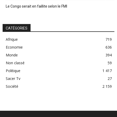
Le Congo serait en faillite selon le FMI
CATÉGORIES
Afrique
719
Economie
636
Monde
394
Non classé
59
Politique
1 417
Sacer Tv
27
Société
2 159