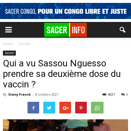
Home
Société
Société
Qui a vu Sassou Nguesso
prendre sa deuxième dose du
vaccin ?
By
Stany Franck
-
8 octobre 2021
4027
0