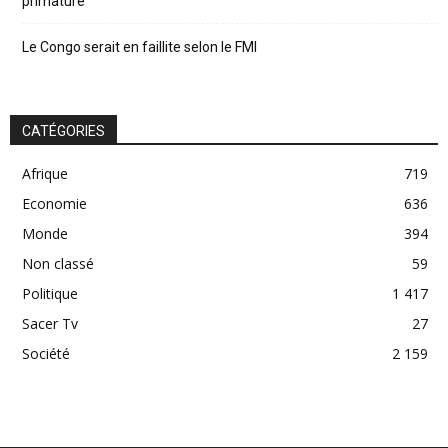
primature
Le Congo serait en faillite selon le FMI
CATÉGORIES
Afrique
719
Economie
636
Monde
394
Non classé
59
Politique
1 417
Sacer Tv
27
Société
2 159