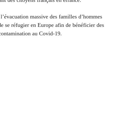
ant des citoyens français en errance.
de l’évacuation massive des familles d’hommes
de se réfugier en Europe afin de bénéficier des
 contamination au Covid-19.