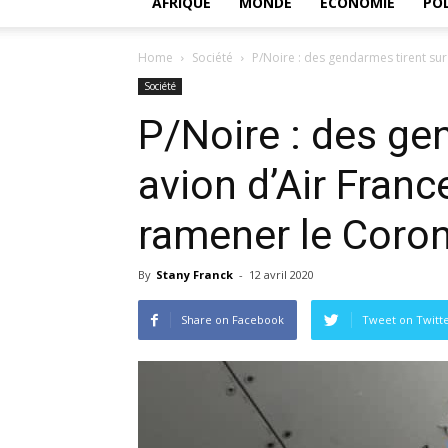
AFRIQUE
MONDE
ECONOMIE
POL
Home
Société
P/Noire : des gendarmes tirent su
Société
P/Noire : des ge
avion d’Air Fran
ramener le Coro
By
Stany Franck
-
12 avril 2020
Share on Facebook
Tweet on Twitt