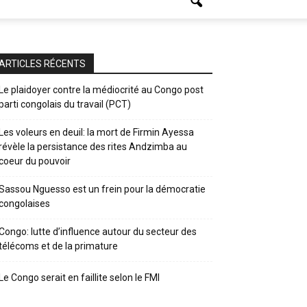
ARTICLES RÉCENTS
Le plaidoyer contre la médiocrité au Congo post
parti congolais du travail (PCT)
Les voleurs en deuil: la mort de Firmin Ayessa
révèle la persistance des rites Andzimba au
coeur du pouvoir
Sassou Nguesso est un frein pour la démocratie
congolaises
Congo: lutte d’influence autour du secteur des
télécoms et de la primature
Le Congo serait en faillite selon le FMI