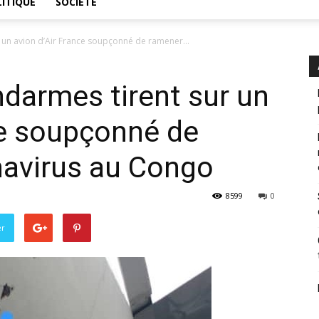
ITIQUE
SOCIÉTÉ
r un avion d’Air France soupçonné de ramener...
ndarmes tirent sur un
ce soupçonné de
navirus au Congo
8599
0
er