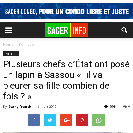
Home
Politique
Politique
Plusieurs chefs d’État ont posé
un lapin à Sassou « il va
pleurer sa fille combien de
fois ? »
By
Stany Franck
-
16 mars 2019
9964
0