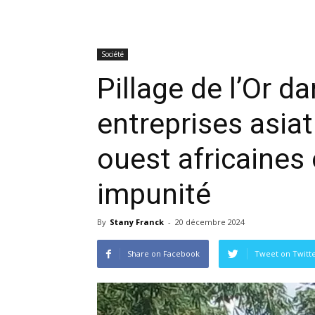
Société
Pillage de l’Or 
entreprises asiat
ouest africaines
impunité
By
Stany Franck
-
20 décembre 2024
Share on Facebook
Tweet on Twitt