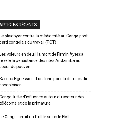
ARTICLES RÉCENTS
Le plaidoyer contre la médiocrité au Congo post
parti congolais du travail (PCT)
Les voleurs en deuil: la mort de Firmin Ayessa
révèle la persistance des rites Andzimba au
coeur du pouvoir
Sassou Nguesso est un frein pour la démocratie
congolaises
Congo: lutte d’influence autour du secteur des
télécoms et de la primature
Le Congo serait en faillite selon le FMI