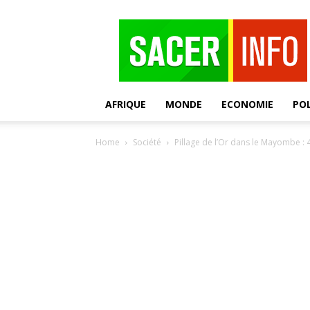
SACER
AFRIQUE
MONDE
ECONOMIE
POL
Home
Société
Pillage de l’Or dans le Mayombe : 4