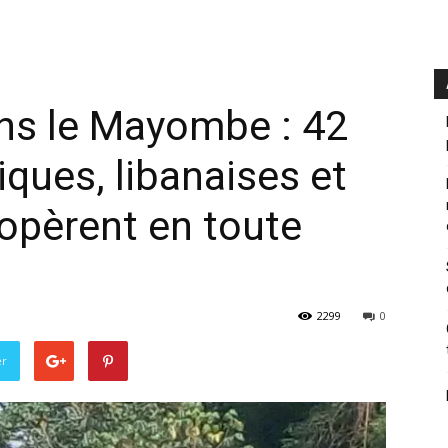
dans le Mayombe : 42
iques, libanaises et
 opèrent en toute
2299
0
er