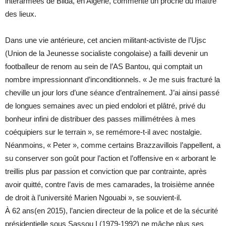
interarmées de Blida, en Algérie, commente un proche du maître
des lieux.
Dans une vie antérieure, cet ancien militant-activiste de l’Ujsc
(Union de la Jeunesse socialiste congolaise) a failli devenir un
footballeur de renom au sein de l’AS Bantou, qui comptait un
nombre impressionnant d’inconditionnels. « Je me suis fracturé la
cheville un jour lors d’une séance d’entraînement. J’ai ainsi passé
de longues semaines avec un pied endolori et plâtré, privé du
bonheur infini de distribuer des passes millimétrées à mes
coéquipiers sur le terrain », se remémore-t-il avec nostalgie.
Néanmoins, « Peter », comme certains Brazzavillois l’appellent, a
su conserver son goût pour l’action et l’offensive en « arborant le
treillis plus par passion et conviction que par contrainte, après
avoir quitté, contre l’avis de mes camarades, la troisième année
de droit à l’université Marien Ngouabi », se souvient-il.
À 62 ans(en 2015), l’ancien directeur de la police et de la sécurité
présidentielle sous Sassou I (1979-1992) ne mâche plus ses