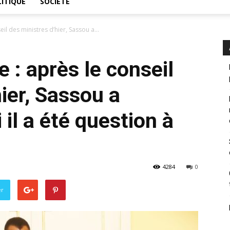
ITIQUE
SOCIÉTÉ
il des ministres d’hier, Sassou a...
 : après le conseil
ier, Sassou a
il a été question à
4284
0
er