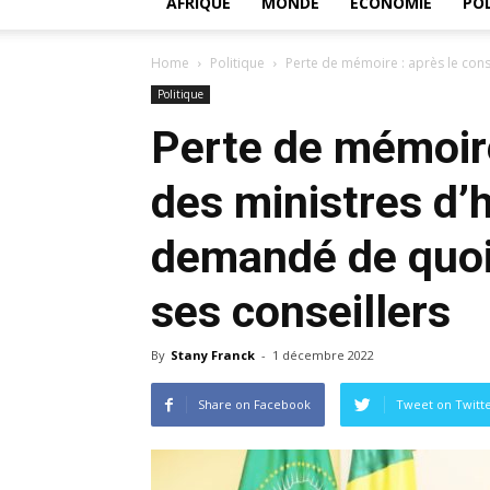
AFRIQUE
MONDE
ECONOMIE
POL
Home
Politique
Perte de mémoire : après le conse
Politique
Perte de mémoire
des ministres d’h
demandé de quoi 
ses conseillers
By
Stany Franck
-
1 décembre 2022
Share on Facebook
Tweet on Twitt