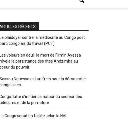
ARTICLES RÉCENTS
Le plaidoyer contre la médiocrité au Congo post
parti congolais du travail (PCT)
Les voleurs en deuil: la mort de Firmin Ayessa
révèle la persistance des rites Andzimba au
coeur du pouvoir
Sassou Nguesso est un frein pour la démocratie
congolaises
Congo: lutte d’influence autour du secteur des
télécoms et de la primature
Le Congo serait en faillite selon le FMI