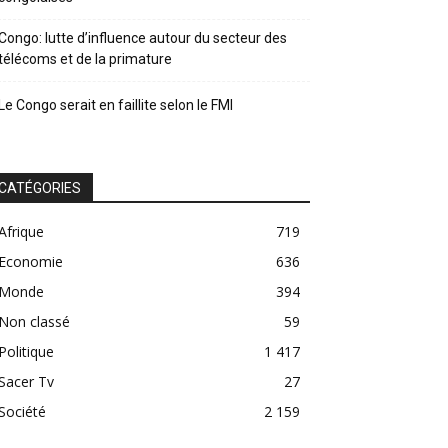
Congo: lutte d’influence autour du secteur des
télécoms et de la primature
Le Congo serait en faillite selon le FMI
CATÉGORIES
Afrique
719
Economie
636
Monde
394
Non classé
59
Politique
1 417
Sacer Tv
27
Société
2 159