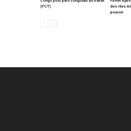
Congo post parti congolais du travail
Firmin Ayes
(PCT)
des rites A
pouvoir