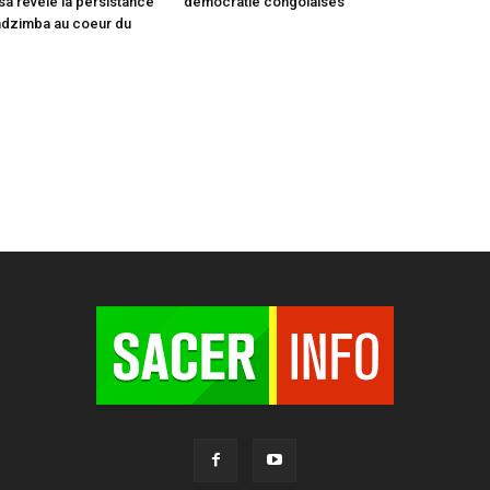
sa révèle la persistance
démocratie congolaises
ndzimba au coeur du