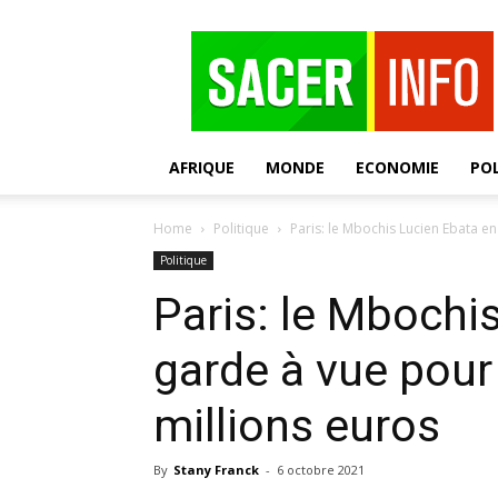
SACER
AFRIQUE
MONDE
ECONOMIE
POL
Home
Politique
Paris: le Mbochis Lucien Ebata en
Politique
Paris: le Mbochi
garde à vue pour
millions euros
By
Stany Franck
-
6 octobre 2021