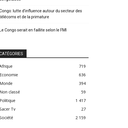
Congo: lutte d’influence autour du secteur des
télécoms et de la primature
Le Congo serait en faillite selon le FMI
CATÉGORIES
Afrique
719
Economie
636
Monde
394
Non classé
59
Politique
1 417
Sacer Tv
27
Société
2 159