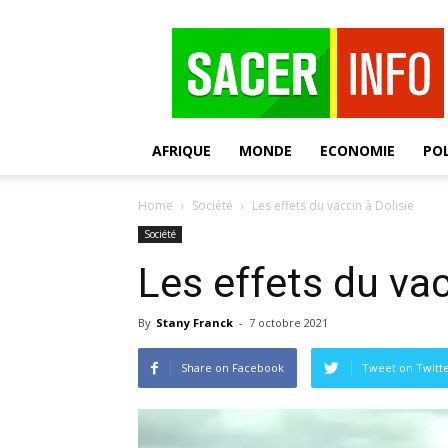
SACER
AFRIQUE
MONDE
ECONOMIE
POL
Home
Société
Les effets du vaccin à Dolisie
Société
Les effets du vac
By
Stany Franck
-
7 octobre 2021
Share on Facebook
Tweet on Twitt