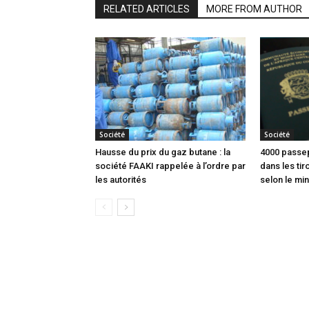
RELATED ARTICLES
MORE FROM AUTHOR
Société
Société
Hausse du prix du gaz butane : la
4000 passep
société FAAKI rappelée à l’ordre par
dans les tir
les autorités
selon le min