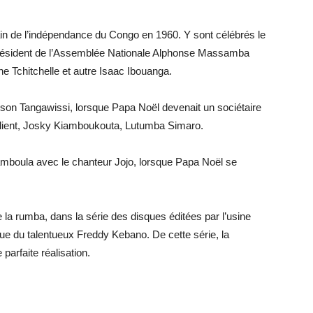
n de l’indépendance du Congo en 1960. Y sont célébrés le
 Président de l’Assemblée Nationale Alphonse Massamba
e Tchitchelle et autre Isaac Ibouanga.
nson Tangawissi, lorsque Papa Noël devenait un sociétaire
lient, Josky Kiamboukouta, Lutumba Simaro.
amboula avec le chanteur Jojo, lorsque Papa Noël se
 la rumba, dans la série des disques éditées par l’usine
que du talentueux Freddy Kebano. De cette série, la
arfaite réalisation.