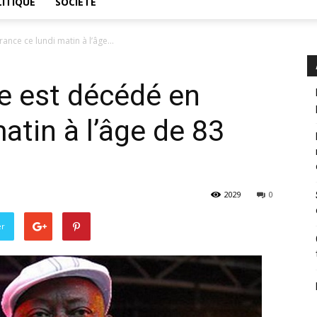
ITIQUE
SOCIÉTÉ
nce ce lundi matin à l’âge...
e est décédé en
atin à l’âge de 83
2029
0
er