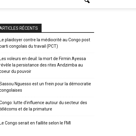
ARTICLES RÉCENTS
Le plaidoyer contre la médiocrité au Congo post
parti congolais du travail (PCT)
Les voleurs en deuil: la mort de Firmin Ayessa
révèle la persistance des rites Andzimba au
coeur du pouvoir
Sassou Nguesso est un frein pour la démocratie
congolaises
Congo: lutte d’influence autour du secteur des
télécoms et de la primature
Le Congo serait en faillite selon le FMI