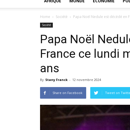
AFRIQUE
MONDE
ECONOMIE
POL
Home
Société
Papa Noël Nedule est décédé en Fra
Société
Papa Noël Nedul
France ce lundi m
ans
By
Stany Franck
-
12 novembre 2024
Share on Facebook
Tweet on Twitt