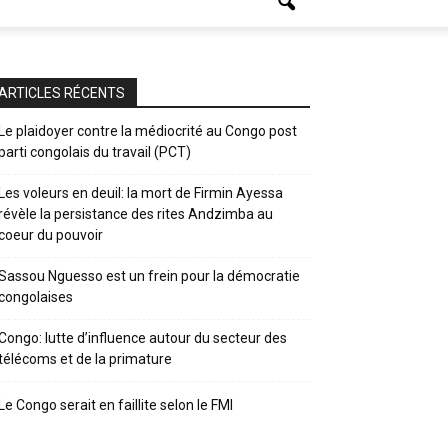
ARTICLES RÉCENTS
Le plaidoyer contre la médiocrité au Congo post
parti congolais du travail (PCT)
Les voleurs en deuil: la mort de Firmin Ayessa
révèle la persistance des rites Andzimba au
coeur du pouvoir
Sassou Nguesso est un frein pour la démocratie
congolaises
Congo: lutte d’influence autour du secteur des
télécoms et de la primature
Le Congo serait en faillite selon le FMI