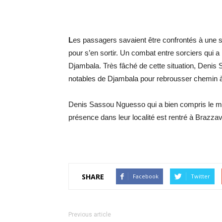
L
es passagers savaient être confrontés à une si
pour s’en sortir. Un combat entre sorciers qui a p
Djambala. Très fâché de cette situation, Denis
notables de Djambala pour rebrousser chemin à
Denis Sassou Nguesso qui a bien compris le mes
présence dans leur localité est rentré à Brazzavi
SHARE
Facebook
Twitter
Previous article