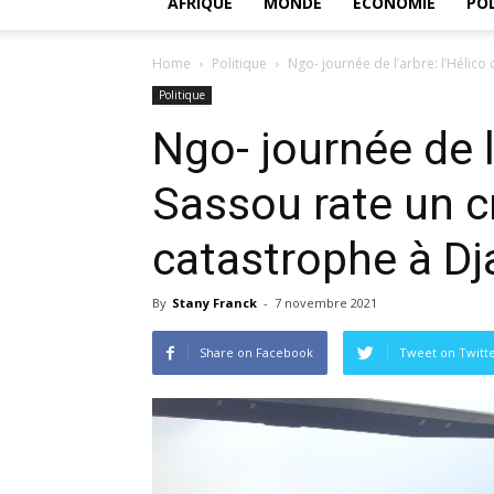
AFRIQUE
MONDE
ECONOMIE
POL
Home
Politique
Ngo- journée de l’arbre: l’Hélico d
Politique
Ngo- journée de l
Sassou rate un cr
catastrophe à D
By
Stany Franck
-
7 novembre 2021
Share on Facebook
Tweet on Twitt