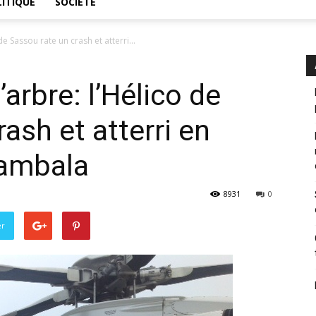
ITIQUE
SOCIÉTÉ
e Sassou rate un crash et atterri...
’arbre: l’Hélico de
ash et atterri en
jambala
8931
0
er