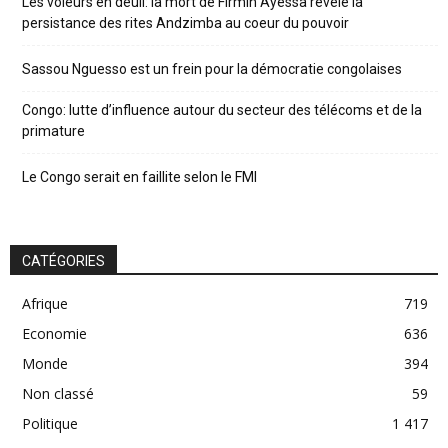
Les voleurs en deuil: la mort de Firmin Ayessa révèle la
persistance des rites Andzimba au coeur du pouvoir
Sassou Nguesso est un frein pour la démocratie congolaises
Congo: lutte d’influence autour du secteur des télécoms et de la
primature
Le Congo serait en faillite selon le FMI
CATÉGORIES
Afrique
719
Economie
636
Monde
394
Non classé
59
Politique
1 417