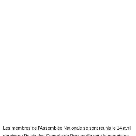
Les membres de l’Assemblée Nationale se sont réunis le 14 avril
dernier au Palais des Congrès de Brazzaville pour le compte de