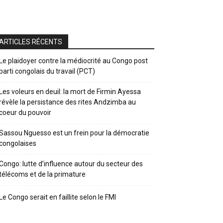
ARTICLES RÉCENTS
Le plaidoyer contre la médiocrité au Congo post
parti congolais du travail (PCT)
Les voleurs en deuil: la mort de Firmin Ayessa
révèle la persistance des rites Andzimba au
coeur du pouvoir
Sassou Nguesso est un frein pour la démocratie
congolaises
Congo: lutte d’influence autour du secteur des
télécoms et de la primature
Le Congo serait en faillite selon le FMI