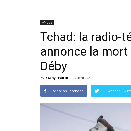
Afrique
Tchad: la radio-t
annonce la mort 
Déby
By
Stany Franck
-
20 avril 2021
Share on Facebook
Tweet on Twitt