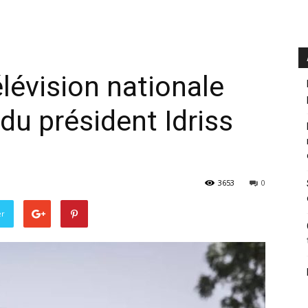
élévision nationale
du président Idriss
3653
0
er