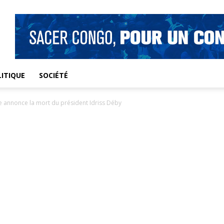
ITIQUE
SOCIÉTÉ
le annonce la mort du président Idriss Déby