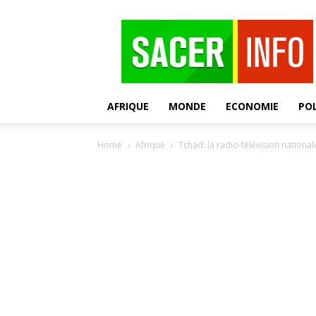
SACER
AFRIQUE
MONDE
ECONOMIE
POL
Home
Afrique
Tchad: la radio-télévision nationa