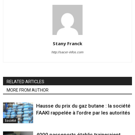
Stany Franck
http://sacer-infos.com
RELATED ARTICLES
MORE FROM AUTHOR
Hausse du prix du gaz butane : la société
FAAKI rappelée à l’ordre par les autorités
Société
4000 passeports établis traineraient