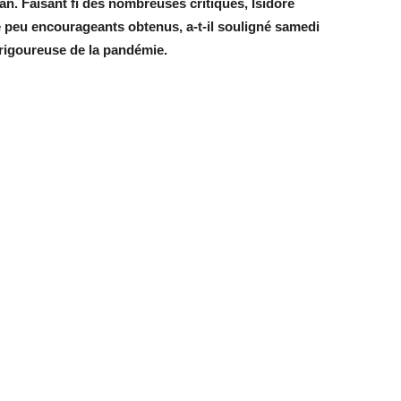
an. Faisant fi des nombreuses critiques, Isidore
e peu encourageants obtenus, a-t-il souligné samedi
 rigoureuse de la pandémie.