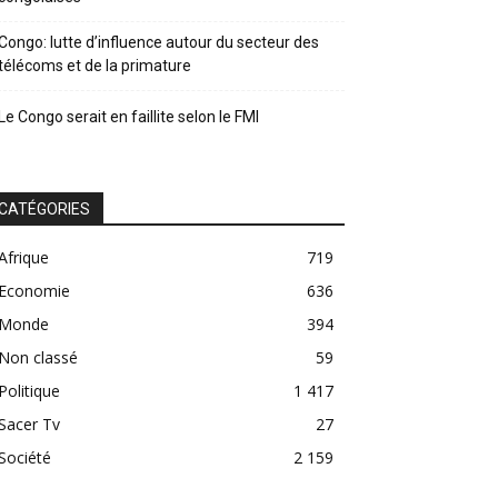
Congo: lutte d’influence autour du secteur des
télécoms et de la primature
Le Congo serait en faillite selon le FMI
CATÉGORIES
Afrique
719
Economie
636
Monde
394
Non classé
59
Politique
1 417
Sacer Tv
27
Société
2 159