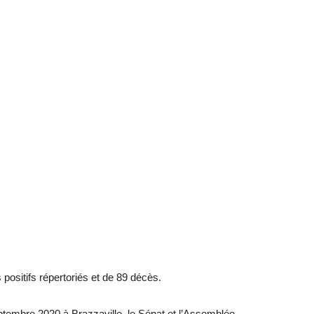
 positifs répertoriés et de 89 décès.
tembre 2020 à Brazzaville, le Sénat et l’Assemblée