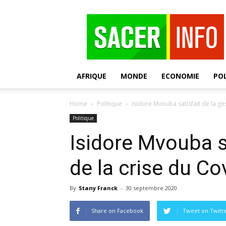
SACER
AFRIQUE
MONDE
ECONOMIE
POL
Home
Politique
Isidore Mvouba satisfait de la ge
Politique
Isidore Mvouba sa
de la crise du Co
By
Stany Franck
-
30 septembre 2020
Share on Facebook
Tweet on Twitt