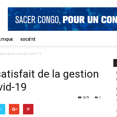
ITIQUE
SOCIÉTÉ
stion de la crise du Covid-19
tisfait de la gestion
vid-19
3079
0
er