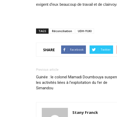
exigent d’eux beaucoup de travail et de clairvo
TAGS
Réconciliation
UDH-YUKI
SHARE
Facebook
Twitter
Previous article
Guinée : le colonel Mamadi Doumbouya suspe
les activités liées à l’exploitation du fer de
Simandou
Stany Franck