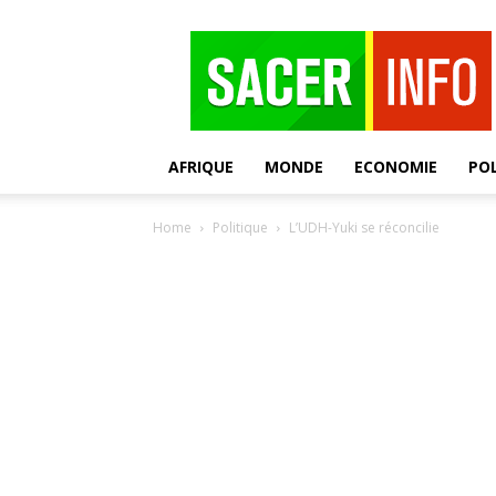
SACER
AFRIQUE
MONDE
ECONOMIE
POL
Home
Politique
L’UDH-Yuki se réconcilie