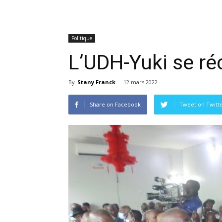
Politique
L’UDH-Yuki se ré
By
Stany Franck
-
12 mars 2022
Share on Facebook
Tweet on Twitt