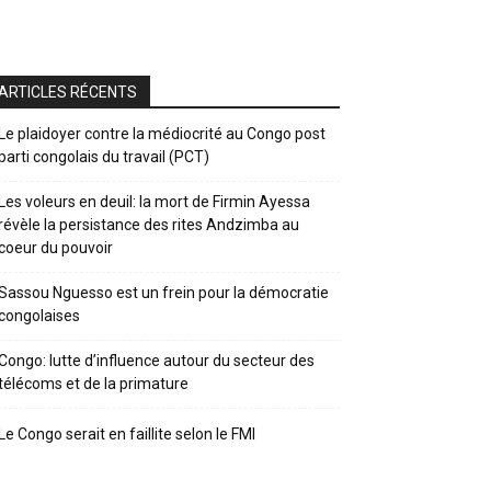
ARTICLES RÉCENTS
Le plaidoyer contre la médiocrité au Congo post
parti congolais du travail (PCT)
Les voleurs en deuil: la mort de Firmin Ayessa
révèle la persistance des rites Andzimba au
coeur du pouvoir
Sassou Nguesso est un frein pour la démocratie
congolaises
Congo: lutte d’influence autour du secteur des
télécoms et de la primature
Le Congo serait en faillite selon le FMI