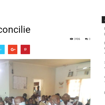
concilie
3106
0
er