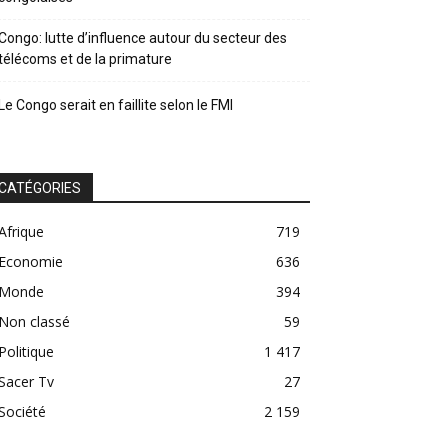
Congo: lutte d’influence autour du secteur des
télécoms et de la primature
Le Congo serait en faillite selon le FMI
CATÉGORIES
Afrique
719
Economie
636
Monde
394
Non classé
59
Politique
1 417
Sacer Tv
27
Société
2 159