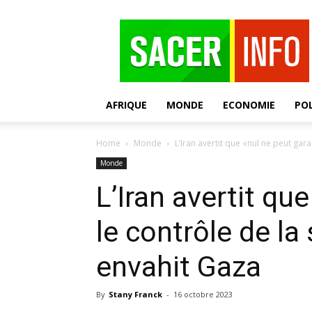
SACER
AFRIQUE
MONDE
ECONOMIE
POL
Home
Monde
L’Iran avertit que «nul ne peut garan
Monde
L’Iran avertit qu
le contrôle de la 
envahit Gaza
By
Stany Franck
-
16 octobre 2023