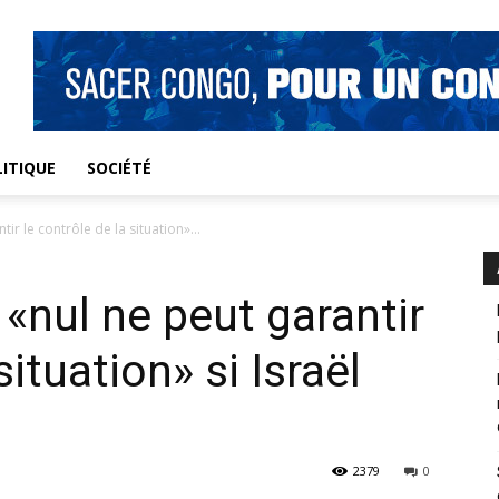
ITIQUE
SOCIÉTÉ
tir le contrôle de la situation»...
e «nul ne peut garantir
situation» si Israël
2379
0