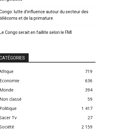
Congo: lutte d’influence autour du secteur des
télécoms et de la primature
Le Congo serait en faillite selon le FMI
CATÉGORIES
Afrique
719
Economie
636
Monde
394
Non classé
59
Politique
1 417
Sacer Tv
27
Société
2 159