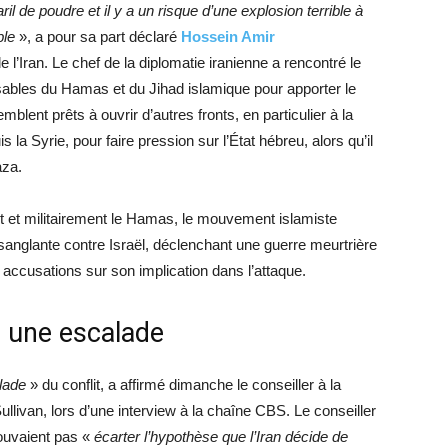
il de poudre et il y a un risque d’une explosion terrible à
ble
», a pour sa part déclaré
Hossein Amir
 l’Iran. Le chef de la diplomatie iranienne a rencontré le
sables du Hamas et du Jihad islamique pour apporter le
emblent prêts à ouvrir d’autres fronts, en particulier à la
s la Syrie, pour faire pression sur l’État hébreu, alors qu’il
aza.
t et militairement le Hamas, le mouvement islamiste
 sanglante contre Israël, déclenchant une guerre meurtrière
s accusations sur son implication dans l’attaque.
 une escalade
lade
» du conflit, a affirmé dimanche le conseiller à la
llivan, lors d’une interview à la chaîne CBS. Le conseiller
ouvaient pas «
écarter l’hypothèse que l’Iran décide de