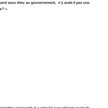
and vous étiez au gouvernement, n’y avait-il pas une
e? ».
mmettre une bourde et a cherché à se rattraper avant de