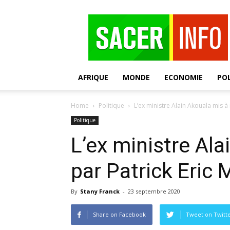
SACER
AFRIQUE
MONDE
ECONOMIE
POL
Home
Politique
L’ex ministre Alain Akouala mis 
Politique
L’ex ministre Ala
par Patrick Eri
By
Stany Franck
-
23 septembre 2020
Share on Facebook
Tweet on Twitt