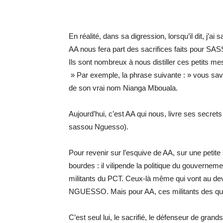
En réalité, dans sa digression, lorsqu’il dit, j’a
AA nous fera part des sacrifices faits pour SA
Ils sont nombreux à nous distiller ces petits m
» Par exemple, la phrase suivante : » vous sa
de son vrai nom Nianga Mbouala.
Aujourd’hui, c’est AA qui nous, livre ses secre
sassou Nguesso).
Pour revenir sur l’esquive de AA, sur une pet
bourdes : il vilipende la politique du gouverne
militants du PCT. Ceux-là même qui vont au de
NGUESSO. Mais pour AA, ces militants des quar
C’est seul lui, le sacrifié, le défenseur de grands