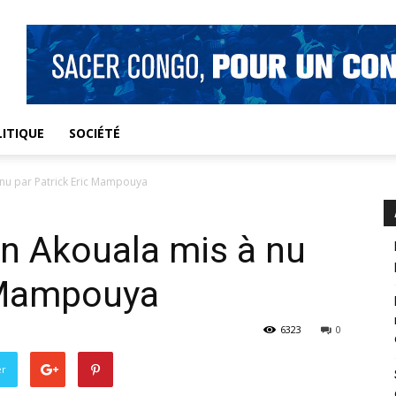
ITIQUE
SOCIÉTÉ
à nu par Patrick Eric Mampouya
in Akouala mis à nu
c Mampouya
6323
0
er