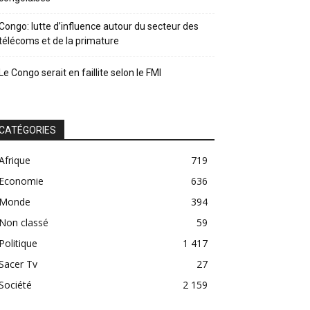
Congo: lutte d’influence autour du secteur des
télécoms et de la primature
Le Congo serait en faillite selon le FMI
CATÉGORIES
Afrique
719
Economie
636
Monde
394
Non classé
59
Politique
1 417
Sacer Tv
27
Société
2 159