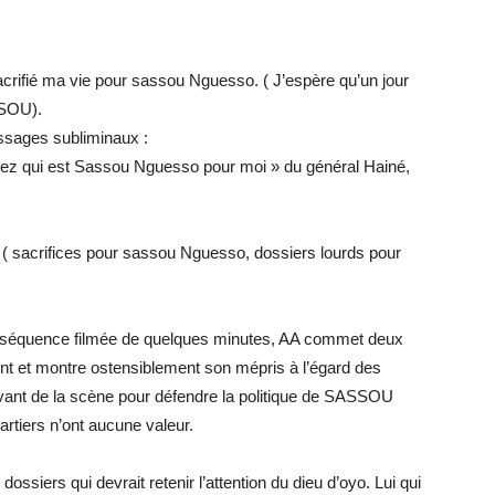
i sacrifié ma vie pour sassou Nguesso. ( J’espère qu’un jour
SSOU).
essages subliminaux :
vez qui est Sassou Nguesso pour moi » du général Hainé,
ts ( sacrifices pour sassou Nguesso, dossiers lourds pour
ite séquence filmée de quelques minutes, AA commet deux
ment et montre ostensiblement son mépris à l’égard des
vant de la scène pour défendre la politique de SASSOU
tiers n’ont aucune valeur.
 dossiers qui devrait retenir l’attention du dieu d’oyo. Lui qui