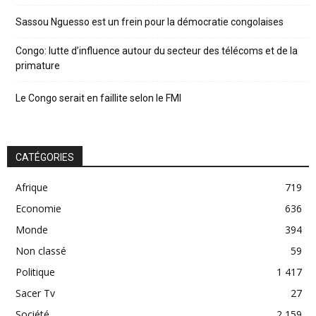
Sassou Nguesso est un frein pour la démocratie congolaises
Congo: lutte d’influence autour du secteur des télécoms et de la
primature
Le Congo serait en faillite selon le FMI
CATÉGORIES
Afrique
719
Economie
636
Monde
394
Non classé
59
Politique
1 417
Sacer Tv
27
Société
2 159