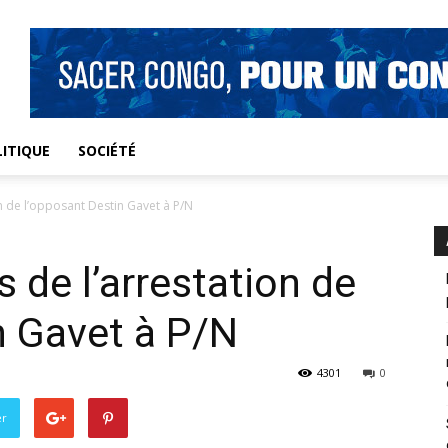
ITIQUE
SOCIÉTÉ
on de l’opposant Destin Gavet à P/N
s de l’arrestation de
n Gavet à P/N
4301
0
er