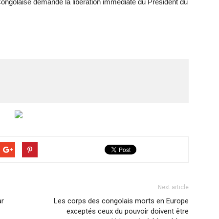
n Congolaise demande la libération immédiate du Président du
Next article
ar
Les corps des congolais morts en Europe
exceptés ceux du pouvoir doivent être