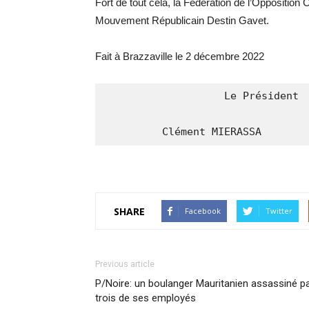
Fort de tout cela, la Federation de l’Oppositio
Mouvement Républicain Destin Gavet.
Fait à Brazzaville le 2 décembre 2022
                   Le Président 

         Clément MIERASSA
SHARE
Facebook
Twitter
Previous article
P/Noire: un boulanger Mauritanien assassiné p
trois de ses employés