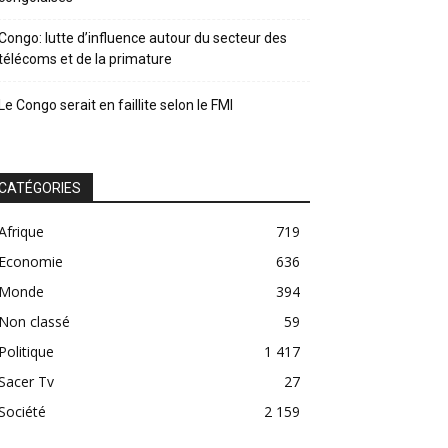
Congo: lutte d’influence autour du secteur des
télécoms et de la primature
Le Congo serait en faillite selon le FMI
CATÉGORIES
Afrique
719
Economie
636
Monde
394
Non classé
59
Politique
1 417
Sacer Tv
27
Société
2 159