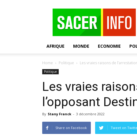
SACER
AFRIQUE
MONDE
ECONOMIE
POL
Home
Politique
Les vraies raisons de l’arrestati
Politique
Les vraies raison
l’opposant Desti
By
Stany Franck
-
3 décembre 2022
Share on Facebook
Tweet on Twitt