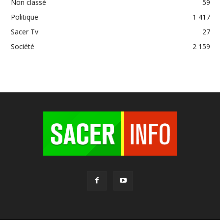
Non classé
59
Politique
1 417
Sacer Tv
27
Société
2 159