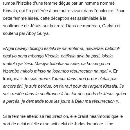
rumba l’histoire d’une femme déçue par un homme nommé
Kinsala, qui l’ a préférée à une autre vivant dans l’opulence. Pour
cette femme lésée, cette déception est assimilable à la
souffrance de Jésus sur la croix. Dans ce morceau, Carlyto et
soutenu par Abby Surya.
«Ngai naweyi bolingo esilaki te na motema, nawanze, babotoli
ngai yo pona mbongo Kinsala, natikala awa ba pasi, lokola
makolo ya Yesu Masiya babaka na sete, na ko senga na
Nzambe mikolo minso na losambo résurrection na ngai »
. En
français:
« Je suis morte, l’amour dans mon cœur n’était pas
encore fini, je suis perdue, on t’a ravi pour de l’argent Kinsala. Je
suis restée dans la souffrance à l’instar des pieds de Jésus qu’on
a percés, je demande tous les jours à Dieu ma résurrection »
.
Si la femme attend sa résurrection, elle craint néanmoins que le
sort de celui qu’elle aime soit celui de Judas Iscariote. Une