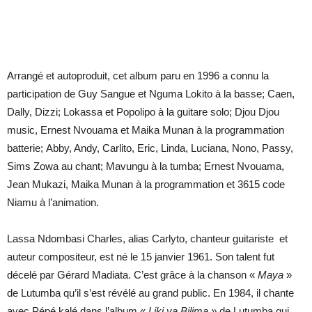
Arrangé et autoproduit, cet album paru en 1996 a connu la
participation de Guy Sangue et Nguma Lokito à la basse; Caen,
Dally, Dizzi; Lokassa et Popolipo à la guitare solo; Djou Djou
music, Ernest Nvouama et Maika Munan à la programmation
batterie; Abby, Andy, Carlito, Eric, Linda, Luciana, Nono, Passy,
Sims Zowa au chant; Mavungu à la tumba; Ernest Nvouama,
Jean Mukazi, Maika Munan à la programmation et 3615 code
Niamu à l’animation.
Lassa Ndombasi Charles, alias Carlyto, chanteur guitariste et
auteur compositeur, est né le 15 janvier 1961. Son talent fut
décelé par Gérard Madiata. C’est grâce à la chanson «
Maya
»
de Lutumba qu’il s’est révélé au grand public. En 1984, il chante
avec Pépé kalé dans l’album «
Liki ya Bilima »
de Lutumba qui