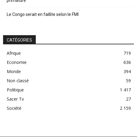
primature
Le Congo serait en faillite selon le FMI
CATÉGORIES
Afrique
719
Economie
636
Monde
394
Non classé
59
Politique
1 417
Sacer Tv
27
Société
2 159