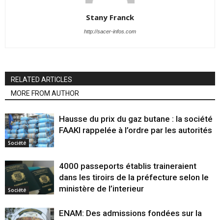
Stany Franck
http://sacer-infos.com
RELATED ARTICLES
MORE FROM AUTHOR
Hausse du prix du gaz butane : la société
FAAKI rappelée à l’ordre par les autorités
Société
4000 passeports établis traineraient
dans les tiroirs de la préfecture selon le
ministère de l’interieur
Société
ENAM: Des admissions fondées sur la