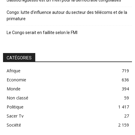
Congo: lutte d’influence autour du secteur des télécoms et de la
primature
Le Congo serait en faillite selon le FMI
CATÉGORIES
Afrique
719
Economie
636
Monde
394
Non classé
59
Politique
1 417
Sacer Tv
27
Société
2 159