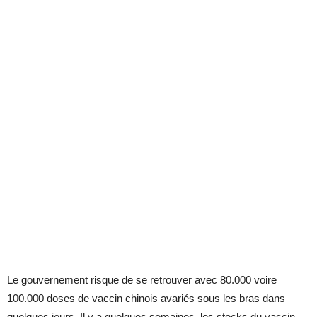
Le gouvernement risque de se retrouver avec 80.000 voire
100.000 doses de vaccin chinois avariés sous les bras dans
quelques jours. Il y a quelques semaines, les stocks du vaccin