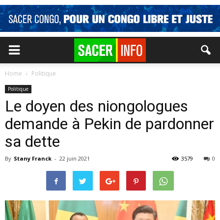
Home
Politique
Politique
Le doyen des niongologues
demande à Pekin de pardonner
sa dette
By
Stany Franck
-
22 juin 2021
3579
0