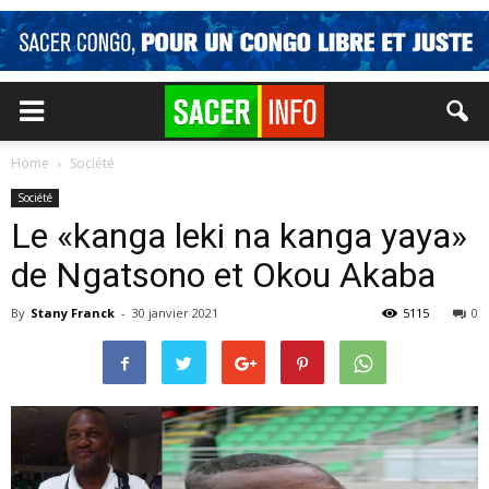
Home
Société
Société
Le «kanga leki na kanga yaya»
de Ngatsono et Okou Akaba
By
Stany Franck
-
30 janvier 2021
5115
0