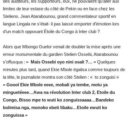
des auditeurs, les supporteurs, eux, ne pouvaient qu’aller aux
limites de leur extase du côté de Pekin ou en face chez les
Steliens. Jean Atarabounou, grand commentateur sportif en
langue Lingala ne s’était- il pas laissé emporter d’émotion lors
d’un match opposant Étoile du Congo à Inter club ?
Alors que Mbongo Guelor venait de doubler la mise après une
erreur monumentale du gardien Stelien Ossebi, Atarabounou
s’offusqua :
« Mais Ossebi oyo nini osali ?… »
Quelques
minutes plus tard, quand Ekie Mbole égalisa comme toujours de
la tête, le journaliste montra son côté Stelien : « to zonguisi »
« Goool Ekie Mbole eeee, mobali ya tembe, motu ya
minguetéeee…Awa na révolution Inter club 2, Etoile du
Congo, Bisso mpe to wuti ko zonguissaaaa…Bandeko
bolimisa nga, monoko ebeti libaku…Etoile ewuti ko
zonguissa »