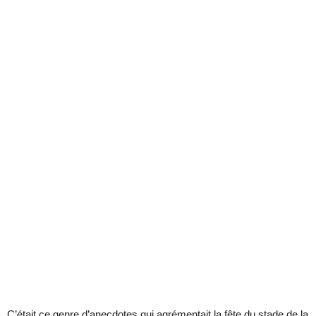
C’était ce genre d’anecdotes qui agrémentait la fête du stade de la