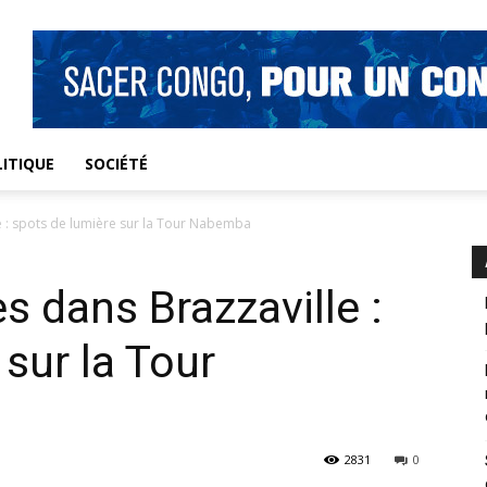
ITIQUE
SOCIÉTÉ
e : spots de lumière sur la Tour Nabemba
s dans Brazzaville :
sur la Tour
2831
0