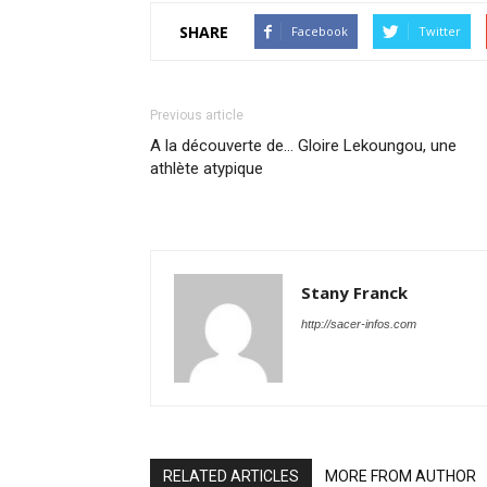
SHARE
Facebook
Twitter
Previous article
A la découverte de… Gloire Lekoungou, une
athlète atypique
Stany Franck
http://sacer-infos.com
RELATED ARTICLES
MORE FROM AUTHOR