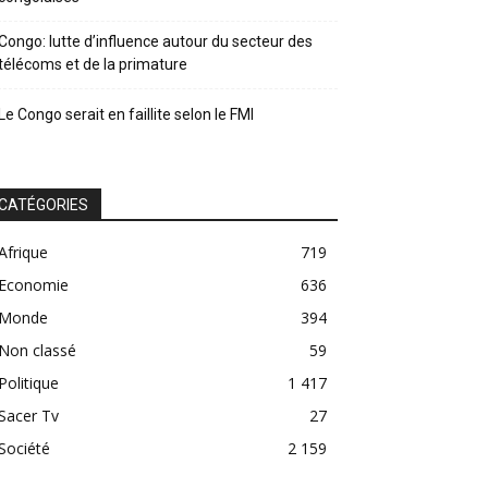
Congo: lutte d’influence autour du secteur des
télécoms et de la primature
Le Congo serait en faillite selon le FMI
CATÉGORIES
Afrique
719
Economie
636
Monde
394
Non classé
59
Politique
1 417
Sacer Tv
27
Société
2 159