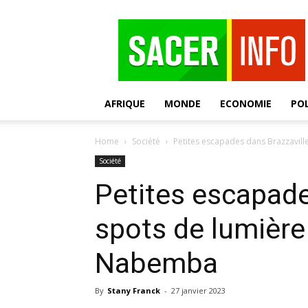
SACER
AFRIQUE
MONDE
ECONOMIE
POL
Home
Société
Petites escapades dans Brazzavill
Société
Petites escapade
spots de lumière 
Nabemba
By
Stany Franck
-
27 janvier 2023