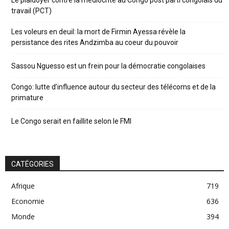
Le plaidoyer contre la médiocrité au Congo post parti congolais du
travail (PCT)
Les voleurs en deuil: la mort de Firmin Ayessa révèle la
persistance des rites Andzimba au coeur du pouvoir
Sassou Nguesso est un frein pour la démocratie congolaises
Congo: lutte d’influence autour du secteur des télécoms et de la
primature
Le Congo serait en faillite selon le FMI
CATÉGORIES
Afrique
719
Economie
636
Monde
394