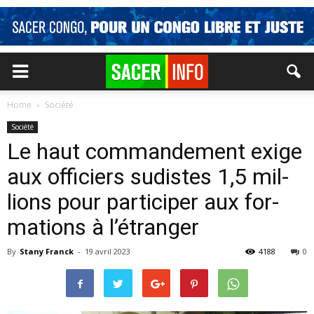
Home
Société
Société
Le haut com­man­de­ment exige
aux of­fi­ciers su­distes 1,5 mil­
lions pour par­ti­ci­per aux for­
ma­tions à l’étran­ger
By
Stany Franck
-
19 avril 2023
4188
0