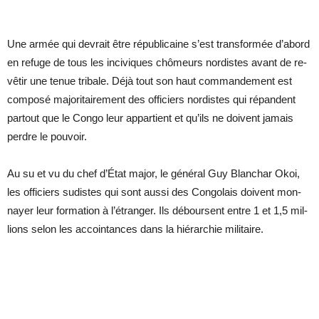
Une ar­mée qui de­vrait être ré­pu­bli­caine s’est trans­for­mée d’abord
en re­fuge de tous les in­ci­viques chô­meurs nor­distes avant de re­
vê­tir une te­nue tri­bale. Déjà tout son haut com­man­de­ment est
com­posé ma­jo­ri­tai­re­ment des of­fi­ciers nor­distes qui ré­pandent
par­tout que le Congo leur ap­par­tient et qu’ils ne doivent ja­mais
perdre le pou­voir.
Au su et vu du chef d’État ma­jor, le gé­né­ral Guy Blan­char Okoi,
les of­fi­ciers su­distes qui sont aussi des Congo­lais doivent mon­
nayer leur for­ma­tion à l’étran­ger. Ils dé­boursent entre 1 et 1,5 mil­
lions se­lon les ac­coin­tances dans la hié­rar­chie mi­li­taire.