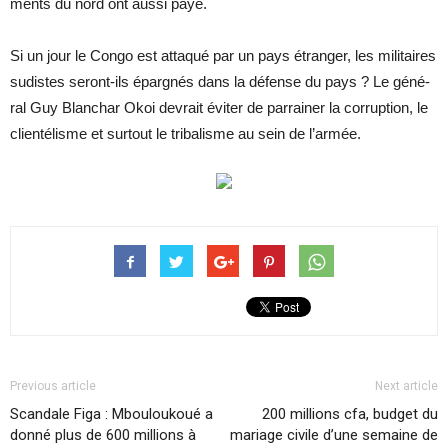
ments du nord ont aussi payé.
Si un jour le Congo est at­ta­qué par un pays étran­ger, les mi­li­taires
su­distes se­ront-ils épar­gnés dans la dé­fense du pays ? Le gé­né­
ral Guy Blan­char Okoi de­vrait évi­ter de par­rai­ner la cor­rup­tion, le
clien­té­lisme et sur­tout le tri­ba­lisme au sein de l’ar­mée.
Previous article
Next article
Scandale Figa : Mbouloukoué a
200 millions cfa, budget du
donné plus de 600 millions à
mariage civile d’une semaine de