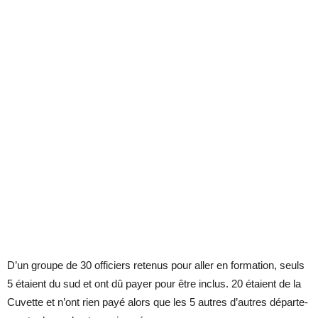
D’un groupe de 30 of­fi­ciers re­te­nus pour al­ler en for­ma­tion, seuls
5 étaient du sud et ont dû payer pour être in­clus. 20 étaient de la
Cu­vette et n’ont rien payé alors que les 5 autres d’autres dé­par­te­