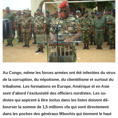
Au Congo, même les forces ar­mées ont été in­fec­tées du vi­rus
de la cor­rup­tion, du né­po­tisme, du clien­té­lisme et sur­tout du
tri­ba­lisme. Les for­ma­tions en Eu­rope, Amé­rique et en Asie
sont d’abord l’ex­clu­si­vité des of­fi­ciers nor­distes. Les su­
distes qui as­pirent à être in­clus dans les listes doivent dé­
bour­ser la somme de 1,5 mil­lions cfa qui vont di­rec­te­ment
dans les poches des gé­né­raux Mbo­chis qui tiennent le haut