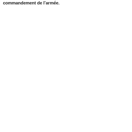
com­man­de­ment de l’ar­mée.