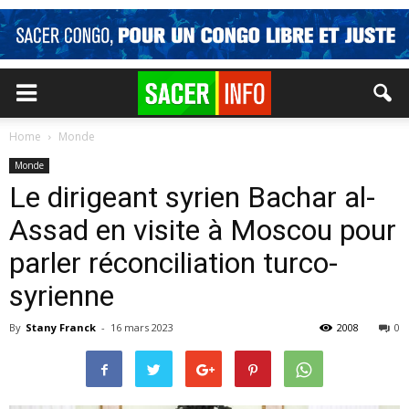
Home
Monde
Monde
Le dirigeant syrien Bachar al-
Assad en visite à Moscou pour
parler réconciliation turco-
syrienne
By
Stany Franck
-
16 mars 2023
2008
0