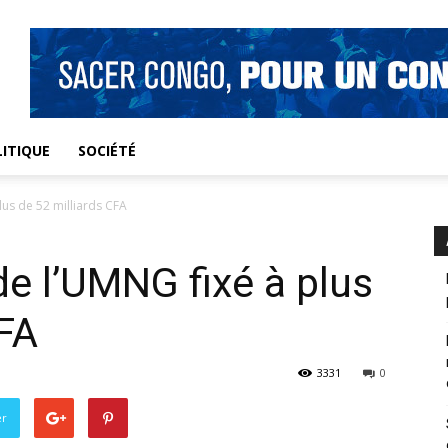
ITIQUE
SOCIÉTÉ
lus de 52 milliards CFA
e l’UMNG fixé à plus
CFA
3331
0
er