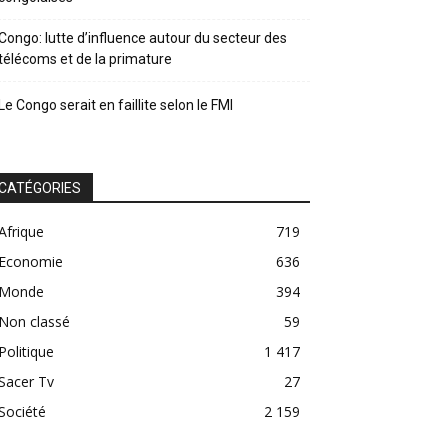
Congo: lutte d’influence autour du secteur des
télécoms et de la primature
Le Congo serait en faillite selon le FMI
CATÉGORIES
Afrique
719
Economie
636
Monde
394
Non classé
59
Politique
1 417
Sacer Tv
27
Société
2 159