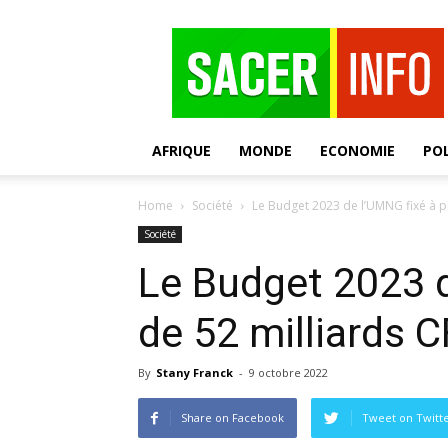
SACER
AFRIQUE
MONDE
ECONOMIE
POL
Home
Société
Le Budget 2023 de l’UMNG fixé à p
Société
Le Budget 2023 d
de 52 milliards 
By
Stany Franck
-
9 octobre 2022
Share on Facebook
Tweet on Twitt