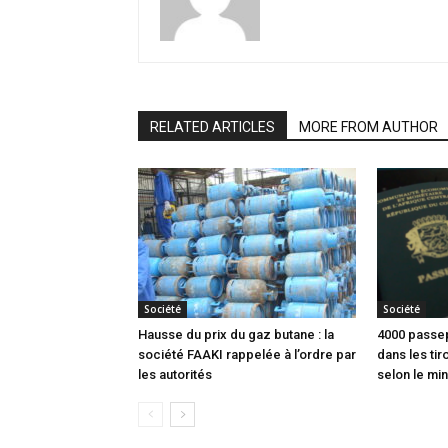
RELATED ARTICLES
MORE FROM AUTHOR
Société
Société
Hausse du prix du gaz butane : la
4000 passep
société FAAKI rappelée à l’ordre par
dans les tir
les autorités
selon le min