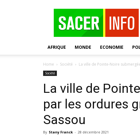
SACER
AFRIQUE
MONDE
ECONOMIE
POL
Home
Société
La ville de Pointe-Noire submergé
Société
La ville de Poin
par les ordures 
Sassou
By
Stany Franck
-
28 décembre 2021