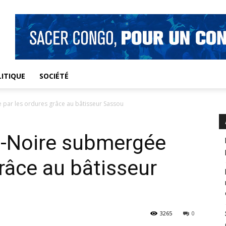
ITIQUE
SOCIÉTÉ
e par les ordures grâce au bâtisseur Sassou
te-Noire submergée
grâce au bâtisseur
3265
0