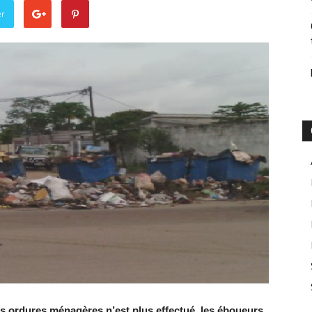
er
s ordures ménagères n’est plus effectué, les éboueurs