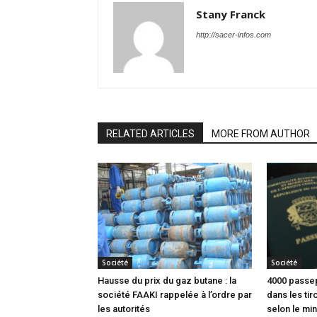
Stany Franck
http://sacer-infos.com
RELATED ARTICLES
MORE FROM AUTHOR
Société
Société
Hausse du prix du gaz butane : la
4000 passep
société FAAKI rappelée à l’ordre par
dans les tir
les autorités
selon le min