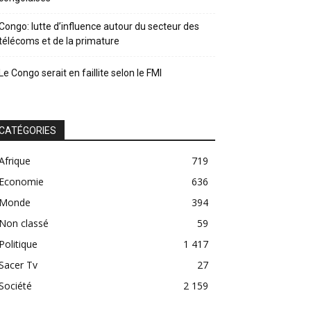
Congo: lutte d’influence autour du secteur des
télécoms et de la primature
Le Congo serait en faillite selon le FMI
CATÉGORIES
Afrique
719
Economie
636
Monde
394
Non classé
59
Politique
1 417
Sacer Tv
27
Société
2 159