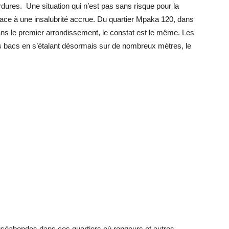
rdures. Une situation qui n’est pas sans risque pour la
 face à une insalubrité accrue. Du quartier Mpaka 120, dans
ns le premier arrondissement, le constat est le même. Les
es bacs en s’étalant désormais sur de nombreux mètres, le
uséabondes dans ces quartiers où rongeurs et autres