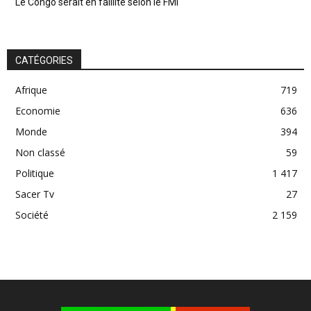
Le Congo serait en faillite selon le FMI
CATÉGORIES
Afrique
719
Economie
636
Monde
394
Non classé
59
Politique
1 417
Sacer Tv
27
Société
2 159