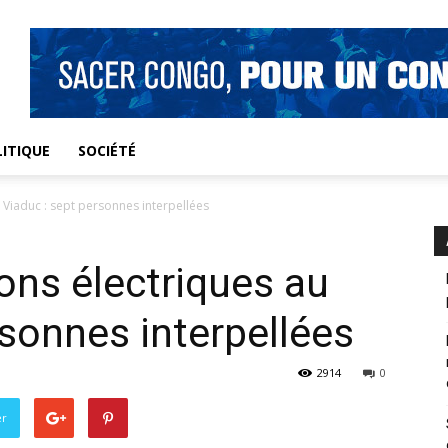
ITIQUE
SOCIÉTÉ
u Viaduc : sept personnes interpellées
ions électriques au
rsonnes interpellées
2914
0
er