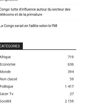
Congo: lutte d’influence autour du secteur des
télécoms et de la primature
Le Congo serait en faillite selon le FMI
CATÉGORIES
Afrique
719
Economie
636
Monde
394
Non classé
59
Politique
1 417
Sacer Tv
27
Société
2 159