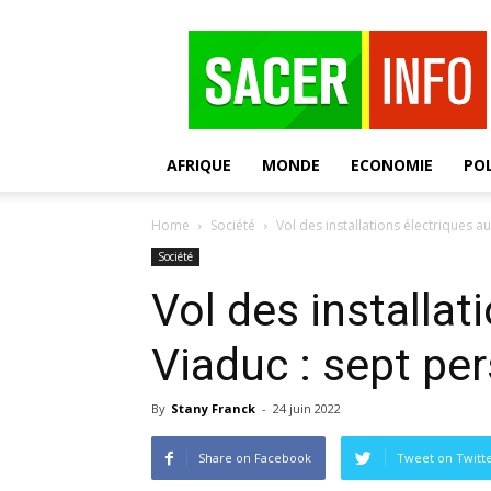
SACER
AFRIQUE
MONDE
ECONOMIE
POL
Home
Société
Vol des installations électriques a
Société
Vol des installat
Viaduc : sept pe
By
Stany Franck
-
24 juin 2022
Share on Facebook
Tweet on Twitt