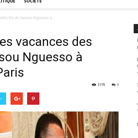
ITIQUE
SOCIÉTÉ
tits-fils de Sassou Nguesso à...
les vacances des
assou Nguesso à
Paris
3779
0
er