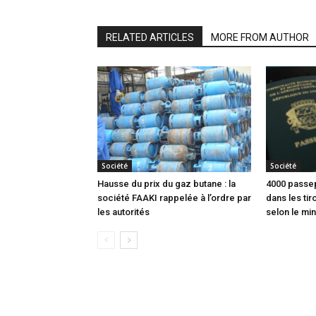
RELATED ARTICLES
MORE FROM AUTHOR
Société
Société
Hausse du prix du gaz butane : la
4000 passep
société FAAKI rappelée à l’ordre par
dans les tir
les autorités
selon le min