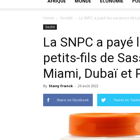
AFRIQUE
MONDE
ECONOMIE
POL
Home
Société
La SNPC a payé les vacances des pe
Société
La SNPC a payé 
petits-fils de S
Miami, Dubaï et 
By
Stany Franck
-
26 août 2022
Share on Facebook
Tweet on Twitt