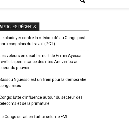
ARTICLES RÉCENTS
Le plaidoyer contre la médiocrité au Congo post
parti congolais du travail (PCT)
Les voleurs en deuil: la mort de Firmin Ayessa
révèle la persistance des rites Andzimba au
coeur du pouvoir
Sassou Nguesso est un frein pour la démocratie
congolaises
Congo: lutte d’influence autour du secteur des
télécoms et de la primature
Le Congo serait en faillite selon le FMI