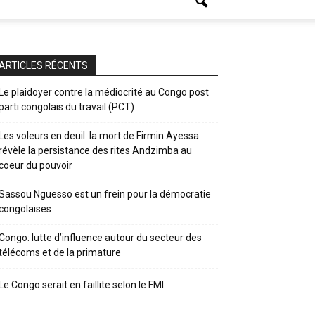
ARTICLES RÉCENTS
Le plaidoyer contre la médiocrité au Congo post
parti congolais du travail (PCT)
Les voleurs en deuil: la mort de Firmin Ayessa
révèle la persistance des rites Andzimba au
coeur du pouvoir
Sassou Nguesso est un frein pour la démocratie
congolaises
Congo: lutte d’influence autour du secteur des
télécoms et de la primature
Le Congo serait en faillite selon le FMI