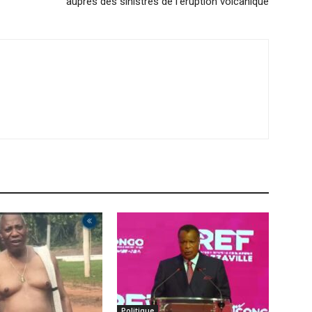
auprès des sinistrés de l’éruption volcanique
Politique