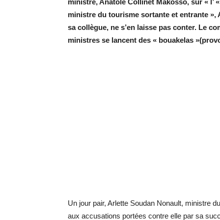
ministre, Anatole Collinet Makosso, sur « l’ «
ministre du tourisme sortante et entrante », 
sa collègue, ne s’en laisse pas conter. Le c
ministres se lancent des « bouakelas »(provo
Un jour pair, Arlette Soudan Nonault, ministre 
aux accusations portées contre elle par sa suc