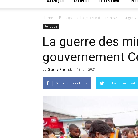
AFRIQUE
MONDE
ECONOMIE
POL
Home
Politique
La guerre des ministres du gouv
Politique
La guerre des mi
gouvernement Co
By
Stany Franck
-
12 juin 2021
Share on Facebook
Tweet on Twitt