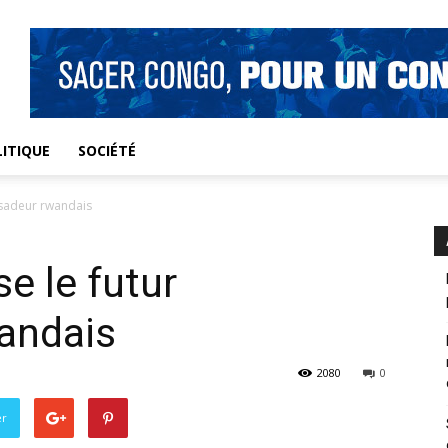
ITIQUE
SOCIÉTÉ
ssadeur rwandais
e le futur
andais
2080
0
er