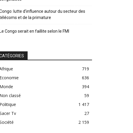
Congo: lutte d’influence autour du secteur des
télécoms et de la primature
Le Congo serait en faillite selon le FMI
CATÉGORIES
Afrique
719
Economie
636
Monde
394
Non classé
59
Politique
1 417
Sacer Tv
27
Société
2 159