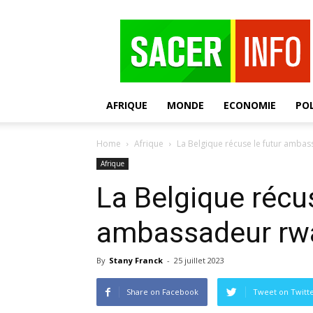
SACER
AFRIQUE
MONDE
ECONOMIE
POL
Home
Afrique
La Belgique récuse le futur amba
Afrique
La Belgique récus
ambassadeur rw
By
Stany Franck
-
25 juillet 2023
Share on Facebook
Tweet on Twitt