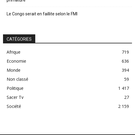
primature
Le Congo serait en faillite selon le FMI
CATÉGORIES
Afrique
719
Economie
636
Monde
394
Non classé
59
Politique
1 417
Sacer Tv
27
Société
2 159